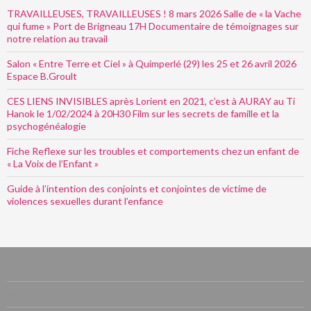
TRAVAILLEUSES, TRAVAILLEUSES ! 8 mars 2026 Salle de « la Vache
qui fume » Port de Brigneau 17H Documentaire de témoignages sur
notre relation au travail
Salon « Entre Terre et Ciel » à Quimperlé (29) les 25 et 26 avril 2026
Espace B.Groult
CES LIENS INVISIBLES après Lorient en 2021, c’est à AURAY au Ti
Hanok le 1/02/2024 à 20H30 Film sur les secrets de famille et la
psychogénéalogie
Fiche Reflexe sur les troubles et comportements chez un enfant de
« La Voix de l’Enfant »
Guide à l’intention des conjoints et conjointes de victime de
violences sexuelles durant l’enfance
ASTRO THÉRAPIE