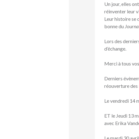
Un jour, elles on
réinventer leur vi
Leur histoire se 
bonne du
Journa
Lors des dernie
d’échange.
Merci à tous vos
Derniers évèneme
réouverture des s
Le vendredi 14 
ET le Jeudi 13 m
avec Erika Vand
Le mardi 30 avri