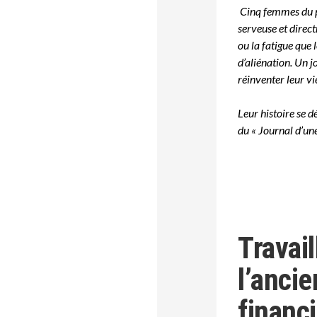
Cinq femmes du pa
serveuse et direct
ou la fatigue que 
d’aliénation. Un jo
réinventer leur vi
Leur histoire se d
du « Journal d’u
Travai
l’ancie
financ