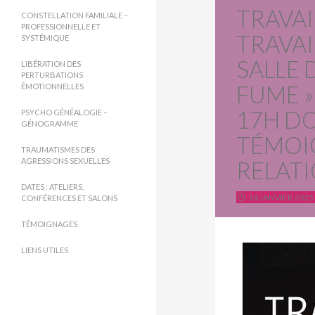
TRAVAI
CONSTELLATION FAMILIALE –
PROFESSIONNELLE ET
TRAVAI
SYSTÉMIQUE
SALLE 
LIBÉRATION DES
PERTURBATIONS
FUME »
ÉMOTIONNELLES
17H D
PSYCHO GÉNÉALOGIE –
GÉNOGRAMME
TÉMOI
TRAUMATISMES DES
AGRESSIONS SEXUELLES
RELATI
DATES : ATELIERS,
14 JANVIER 2025
CONFÉRENCES ET SALONS
TÉMOIGNAGES
LIENS UTILES