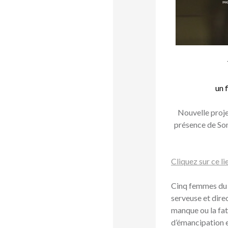
un 
Nouvelle proje
présence de Soni
Cliquez sur ce l
Cinq femmes du P
serveuse et direc
manque ou la fati
d’émancipation e