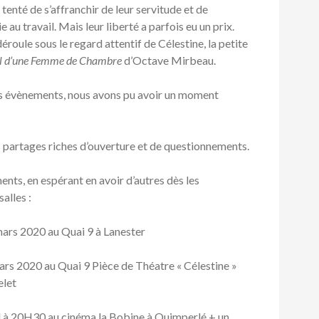
t tenté de s’affranchir de leur servitude et de
e au travail. Mais leur liberté a parfois eu un prix.
déroule sous le regard attentif de Célestine, la petite
l d’une Femme de Chambre
d’Octave Mirbeau.
rs évènements, nous avons pu avoir un moment
 partages riches d’ouverture et de questionnements.
nts, en espérant en avoir d’autres dès les
alles :
mars 2020 au Quai 9 à Lanester
ars 2020 au Quai 9 Pièce de Théatre « Célestine »
elet
l à 20H30 au cinéma la Bobine à Quimperlé + un