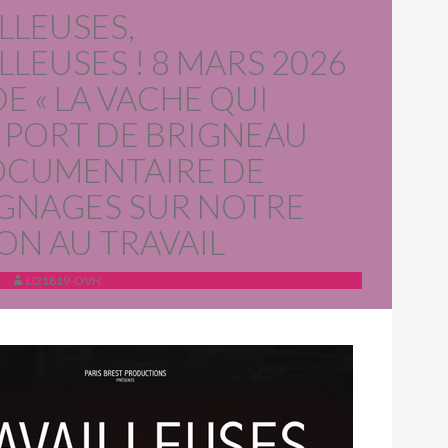
LLEUSES,
LLEUSES ! 8 MARS 2026
DE « LA VACHE QUI
 PORT DE BRIGNEAU
OCUMENTAIRE DE
GNAGES SUR NOTRE
ON AU TRAVAIL
LI21819-OVH