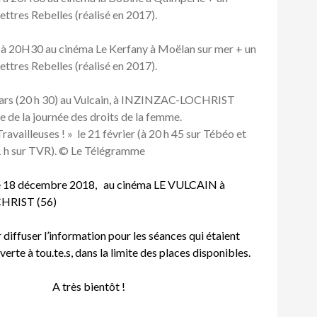
ttres Rebelles (réalisé en 2017).
s à 20H30 au cinéma Le Kerfany à Moëlan sur mer + un
ttres Rebelles (réalisé en 2017).
ars (20 h 30) au Vulcain, à INZINZAC-LOCHRIST
re de la journée des droits de la femme.
Travailleuses ! » le 21 février (à 20 h 45 sur Tébéo et
1 h sur TVR). © Le Télégramme
le 18 décembre 2018, au
cinéma LE VULCAIN à
HRIST (56)
 diffuser l’information pour les séances qui étaient
verte à tou.te.s,
dans la limite des places disponibles.
A très bientôt !