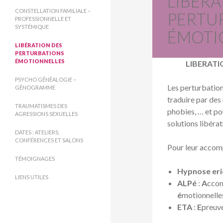
LIBÉRA
CONSTELLATION FAMILIALE –
PERTU
PROFESSIONNELLE ET
SYSTÉMIQUE
ÉMOTI
LIBÉRATION DES
PERTURBATIONS
ÉMOTIONNELLES
LIBERAT
PSYCHO GÉNÉALOGIE –
Les perturbation
GÉNOGRAMME
traduire par de
TRAUMATISMES DES
phobies, … et po
AGRESSIONS SEXUELLES
solutions libérat
DATES : ATELIERS,
CONFÉRENCES ET SALONS
Pour leur accomp
TÉMOIGNAGES
Hypnose eri
LIENS UTILES
ALPé
:
A
cco
é
motionnelle
ETA
:
E
preuv