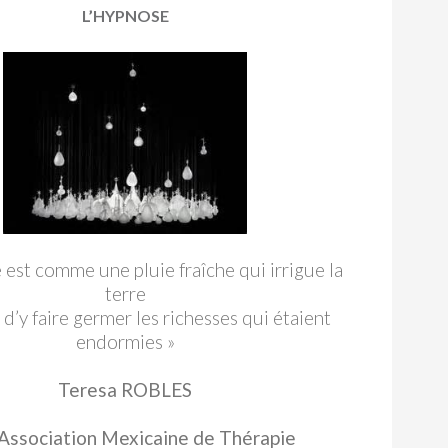
L’HYPNOSE
 est comme une pluie fraîche qui irrigue la
terre
d’y faire germer les richesses qui étaient
endormies »
Teresa ROBLES
Association Mexicaine de Thérapie