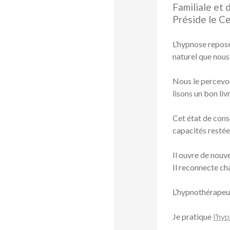
Familiale et 
Préside le C
L’hypnose repose
naturel que nous
Nous le percevo
lisons un bon li
Cet état de cons
capacités restée
Il ouvre de nouve
Il reconnecte ch
L’hypnothérapeut
Je pratique
l’hy