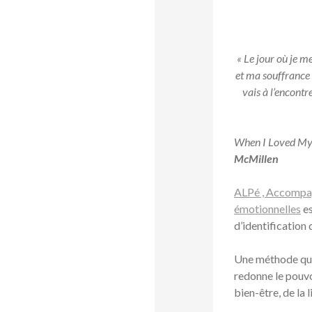
« Le jour où je m
et ma souffrance é
vais à l’encontr
When I Loved Mys
McMillen
ALPé , Accompag
émotionnelles
es
d’identification
Une méthode qui 
redonne le pouvo
bien-être, de la l