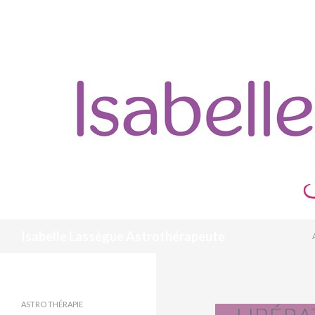
Recherche
Isabelle Lassègue Astrothérapeute
Mettre du sens, Savourer son
unique
ASTRO THÉRAPIE