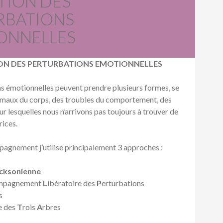
TION DES
RBATIONS
ONNELLES
ION DES PERTURBATIONS EMOTIONNELLES
s émotionnelles peuvent prendre plusieurs formes, se
s maux du corps, des troubles du comportement, des
ur lesquelles nous n’arrivons pas toujours à trouver de
rices.
agnement j’utilise principalement 3 approches :
cksonienne
mpagnement
L
ibératoire des
P
erturbations
s
e des
T
rois
A
rbres